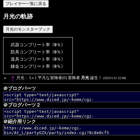
月光の軌跡
武器コンプリート率《
0
％》
防具コンプリート率《
0
％》
道具コンプリート率《
0
％》
錬金コンプリート率《
0
％》
月光： Lv.1 平凡な冒険者(0) 冒険者
月光
誕生！
(2023/1/15 22:08)
＠ブログパーツ
＠ブログパーツ２
＠紹介用リンク