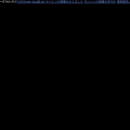
 Ver1.45.0
CGI-Sweets
Ama楽.net
カービィの画像をかりました
モンハンの画像をｶﾘﾏｼﾀｰ
素材提供