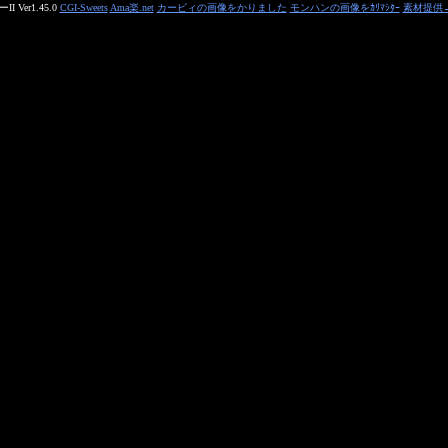
 Ver1.45.0
CGI-Sweets
Ama楽.net
カービィの画像をかりました
モンハンの画像をｶﾘﾏｼﾀｰ
素材提供