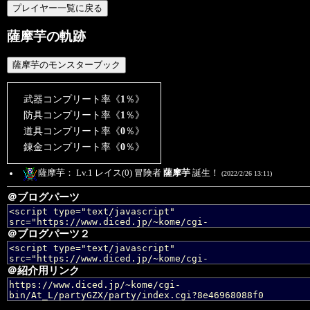
薩摩芋の軌跡
武器コンプリート率《
1
％》
防具コンプリート率《
1
％》
道具コンプリート率《
0
％》
錬金コンプリート率《
0
％》
薩摩芋： Lv.1 レイス(0) 冒険者
薩摩芋
誕生！
(2022/2/26 13:11)
＠ブログパーツ
＠ブログパーツ２
＠紹介用リンク