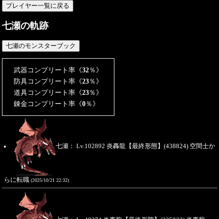
七瀬の軌跡
武器コンプリート率《
32
％》
防具コンプリート率《
23
％》
道具コンプリート率《
23
％》
錬金コンプリート率《
0
％》
七瀬： Lv.102892 炎轟龍【最終形態】(438824) 空間士か
らに転職
(2025/10/21 22:32)