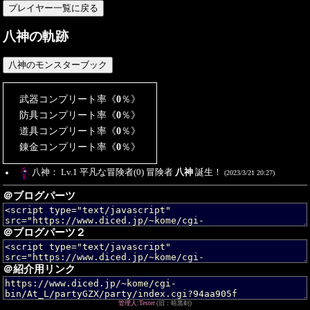
八神の軌跡
武器コンプリート率《
0
％》
防具コンプリート率《
0
％》
道具コンプリート率《
0
％》
錬金コンプリート率《
0
％》
八神： Lv.1 平凡な冒険者(0) 冒険者
八神
誕生！
(2023/3/21 20:27)
＠ブログパーツ
＠ブログパーツ２
＠紹介用リンク
管理人:Tester
(旧：暗黒剣)