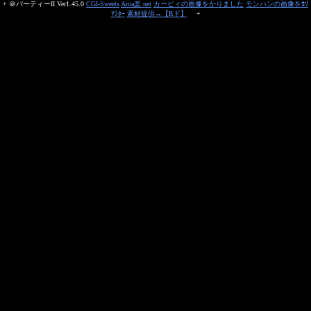
+ ＠パーティーII Ver1.45.0
CGI-Sweets
Ama楽.net
カービィの画像をかりました
モンハンの画像をｶﾘ
ﾏｼﾀｰ
素材提供→【Rド】
+