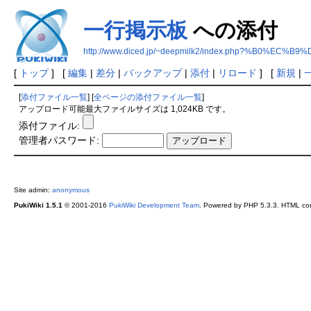
一行掲示板
への添付
http://www.diced.jp/~deepmilk2/index.php?%B0%E
[
トップ
] [
編集
|
差分
|
バックアップ
|
添付
|
リロード
] [
新規
|
[
添付ファイル一覧
] [
全ページの添付ファイル一覧
]
アップロード可能最大ファイルサイズは 1,024KB です。
添付ファイル:
管理者パスワード:
Site admin:
anonymous
PukiWiki 1.5.1
© 2001-2016
PukiWiki Development Team
. Powered by PHP 5.3.3. HTML conv