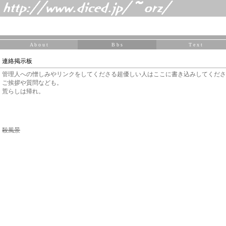
A b o u t
B b s
T e x t
連絡掲示板
管理人への憎しみやリンクをしてくださる超優しい人はここに書き込みしてくださ
ご挨拶や質問なども。
荒らしは帰れ。
殺風景