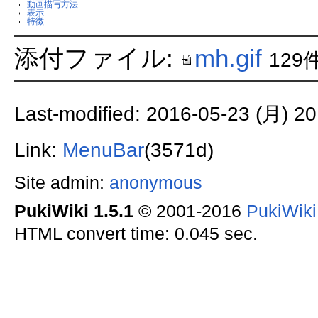
動画描写方法
表示
特徴
添付ファイル:
mh.gif
129
Last-modified: 2016-05-23 (月) 20
Link:
MenuBar
(3571d)
Site admin:
anonymous
PukiWiki 1.5.1
© 2001-2016
PukiWik
HTML convert time: 0.045 sec.