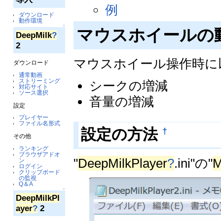
例
ダウンロード
動作環境
↑
マウスホイールの
DeepMilk
?
2
マウスホイール操作時に
ダウンロード
通常動画
ストリーミング
シークの増減
対応サイト
ソース選択
音量の増減
設定
プレイヤー
ファイル名形式
†
設定の方法
その他
ランキング
ブラウザアドオ
"
DeepMilkPlayer
?
.ini"の"
M
ン
ログイン
クリップボード
の監視
Q＆A
↑
DeepMilkPl
ayer
?
2