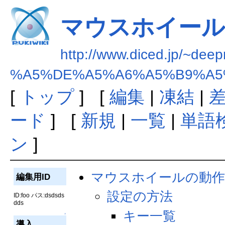
マウスホイール
http://www.diced.jp/~deep
%A5%DE%A5%A6%A5%B9%A
[
トップ
] [
編集
|
凍結
|
ード
] [
新規
|
一覧
|
単語
ン
]
マウスホイールの動
編集用ID
設定の方法
ID:foo パス:dsdsds
dds
キー一覧
↑
導入