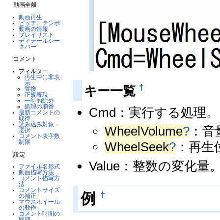
動画全般
動画再生
ピッチ、テンポ
動画の情報
プレイリスト
ディテールシー
クバー
コメント
フィルター
再生中に非表
示
†
キー一覧
置換
正規表現
一時的除外
処理の順番
Cmd：実行する処理。
最新コメントの
取得
読み込み対象・
WheelVolume
?
：音
選択
コメント表字数
制限
WheelSeek
?
：再生
設定
Value：整数の変化
ファイル名形式
動画描写方法
コメント描写方
法
コメントサイズ
†
例
の補正
マウスホイール
の動作
コメント時間の
同期