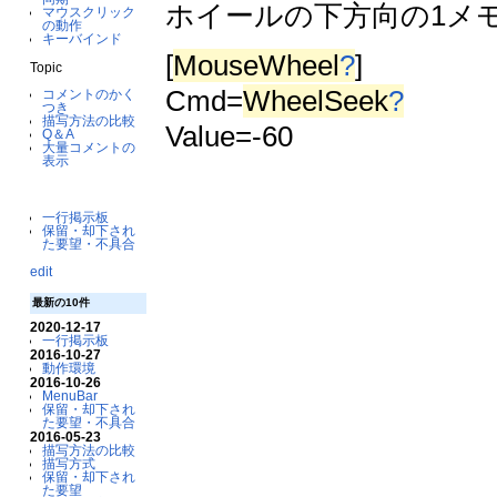
ホイールの下方向の1メモ
マウスクリック
の動作
キーバインド
[
MouseWheel
?
]
Topic
Cmd=
WheelSeek
?
コメントのかく
つき
描写方法の比較
Value=-60
Q＆A
大量コメントの
表示
一行掲示板
保留・却下され
た要望・不具合
edit
最新の10件
2020-12-17
一行掲示板
2016-10-27
動作環境
2016-10-26
MenuBar
保留・却下され
た要望・不具合
2016-05-23
描写方法の比較
描写方式
保留・却下され
た要望