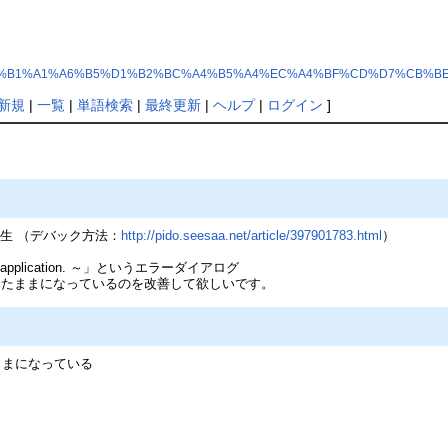
CA%DD%CE%B1%A1%A6%B5%D1%B2%BC%A4%B5%A4%EC%A4%BF%CD%D7%CB%B
新規
|
一覧
|
単語検索
|
最終更新
|
ヘルプ
|
ログイン
]
生 （デバック方法：
http://pido.seesaa.net/article/397901783.html
）
n your application. ～」というエラーダイアログ
したままになっているのを改善して欲しいです。
ままになっている