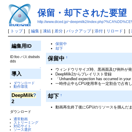
保留・却下された要望
http://www.diced.jp/~deepmilk2/index.php?%
[
トップ
] [
編集
|
凍結
|
差分
|
バックアップ
|
添付
|
リロード
] [
保留中
編集用ID
却下
ID:foo パス:dsdsds
保留中
†
dds
↑
ウィンドウリサイズ時、黒画面及び例外が発
導入
DeepMilk2からプレイリスト登録
「Unhandled expection has occurred i
ダウンロード
一時停止中もCPU使用率を一定割合で占有
動作環境
↑
DeepMilk
?
却下
†
2
動画再生終了後にGPUのリソースを掴んだ
ダウンロード
通常動画
ストリーミング
対応サイト
ソース選択