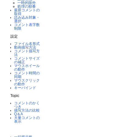
一時的除外
処理の順番
最新コメントの
取得
読み込み対象・
選択
コメント表字数
制限
設定
ファイル名形式
動画描写方法
コメント描写方
法
コメントサイズ
の補正
マウスホイール
の動作
コメント時間の
同期
マウスクリック
の動作
キーバインド
Topic
コメントのかく
つき
描写方法の比較
Q＆A
大量コメントの
表示
一行掲示板