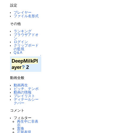
設定
プレイヤー
ファイル名形式
その他
ランキング
ブラウザアドオ
ン
ログイン
クリップボード
の監視
Q＆A
↑
DeepMilkPl
ayer
?
2
動画全般
動画再生
ピッチ、テンポ
動画の情報
プレイリスト
ディテールシー
クバー
コメント
フィルター
再生中に非表
示
置換
正規表現