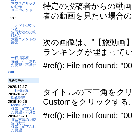
マウスクリック
特定の投稿者からの動画
の動作
キーバインド
者の動画を見たい場合の
Topic
コメントのかく
つき
描写方法の比較
Q＆A
大量コメントの
次の画像は、”【旅動画
表示
ランキングが埋まって
一行掲示板
保留・却下され
#ref(): File not found
た要望・不具合
edit
最新の10件
2020-12-17
タイトルの下三角をクリック
一行掲示板
2016-10-27
動作環境
Customをクリックする
2016-10-26
MenuBar
保留・却下され
た要望・不具合
#ref(): File not found
2016-05-23
描写方法の比較
描写方式
保留・却下され
た要望