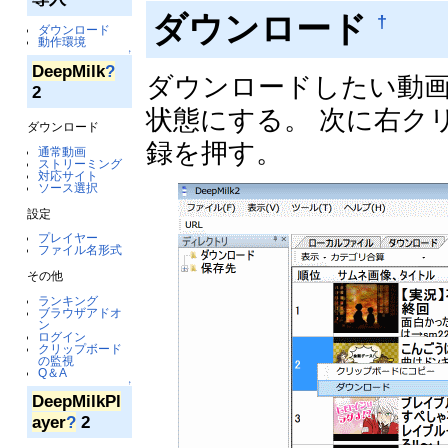
ダウンロード
†
ダウンロード
動作環境
↑
DeepMilk
?
ダウンロードしたい動
2
状態にする。 次に右ク
ダウンロード
録を押す。
通常動画
ストリーミング
対応サイト
ソース選択
設定
プレイヤー
ファイル名形式
その他
ランキング
ブラウザアドオ
ン
ログイン
クリップボード
の監視
Q＆A
↑
DeepMilkPl
ayer
?
2