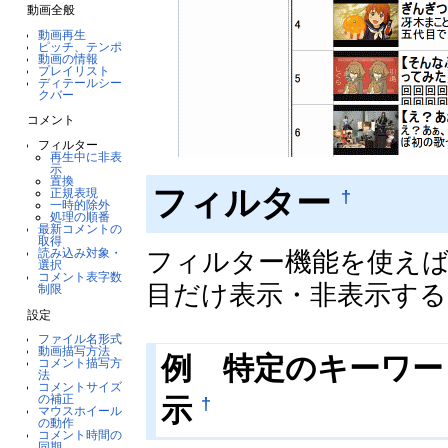
動画全般
動画再生
ピッチ、テンポ
動画の情報
プレイリスト
ディテールシー
クバー
コメント
フィルター
再生中に非表
示
置換
フィルター
†
正規表現
一時的除外
処理の順番
最新コメントの
取得
読み込み対象・
フィルター機能を使え
選択
コメント表字数
目だけ表示・非表示する
制限
設定
ファイル名形式
動画描写方法
例 特定のキーワー
コメント描写方
法
コメントサイズ
の補正
†
示
マウスホイール
の動作
コメント時間の
同期