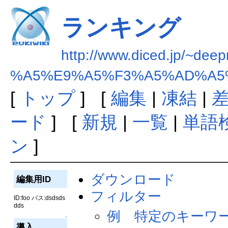
ランキング
http://www.diced.jp/~deep
%A5%E9%A5%F3%A5%AD%A5
[
トップ
] [
編集
|
凍結
|
ード
] [
新規
|
一覧
|
単語
ン
]
ダウンロード
編集用ID
フィルター
ID:foo パス:dsdsds
dds
例 特定のキーワ
↑
導入