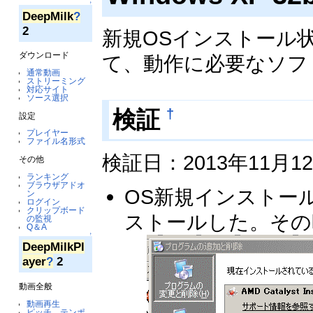
↑
DeepMilk
?
2
新規OSインストール
ダウンロード
て、動作に必要なソフ
通常動画
ストリーミング
対応サイト
ソース選択
検証
†
設定
プレイヤー
ファイル名形式
検証日：2013年11月1
その他
ランキング
ブラウザアドオ
OS新規インストー
ン
ログイン
クリップボード
ストールした。その
の監視
Q＆A
↑
DeepMilkPl
ayer
?
2
動画全般
動画再生
ピッチ、テンポ