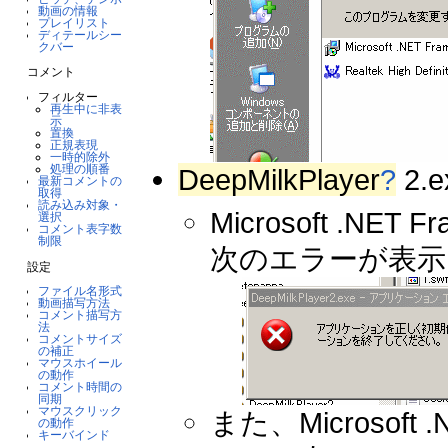
動画の情報
プレイリスト
ディテールシー
クバー
コメント
フィルター
再生中に非表
示
置換
正規表現
一時的除外
処理の順番
DeepMilkPlayer
?
2.
最新コメントの
取得
読み込み対象・
Microsoft .
選択
コメント表字数
制限
次のエラーが表示
設定
ファイル名形式
動画描写方法
コメント描写方
法
コメントサイズ
の補正
マウスホイール
の動作
コメント時間の
同期
マウスクリック
また、Microsof
の動作
キーバインド