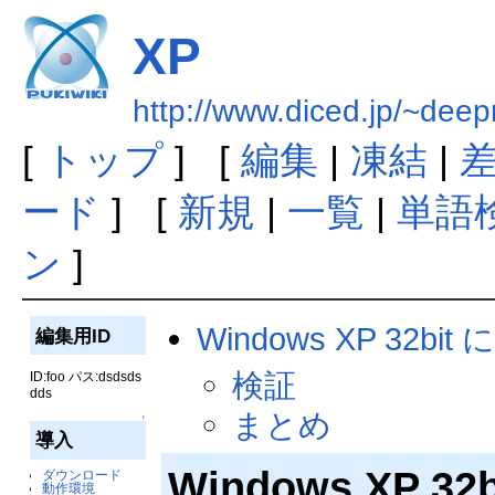
XP
http://www.diced.jp/~dee
[
トップ
] [
編集
|
凍結
|
ード
] [
新規
|
一覧
|
単語
ン
]
Windows XP 32b
編集用ID
検証
ID:foo パス:dsdsds
dds
まとめ
↑
導入
Windows XP 
ダウンロード
動作環境