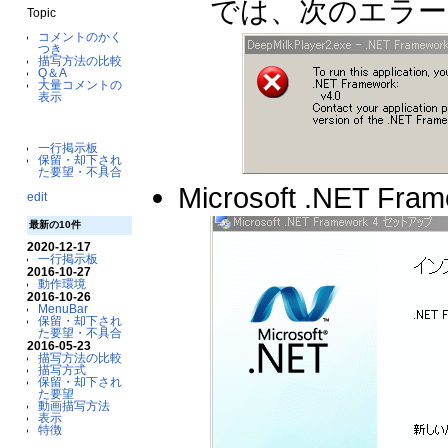
では、次のエラー
Topic
コメントのかく
つき
描写方法の比較
Q＆A
大量コメントの
表示
一行掲示板
保留・却下され
た要望・不具合
Microsoft .NET
edit
最新の10件
2020-12-17
一行掲示板
2016-10-27
動作環境
2016-10-26
MenuBar
保留・却下され
た要望・不具合
2016-05-23
描写方法の比較
描写方式
保留・却下され
た要望
動画描写方法
表示
特徴